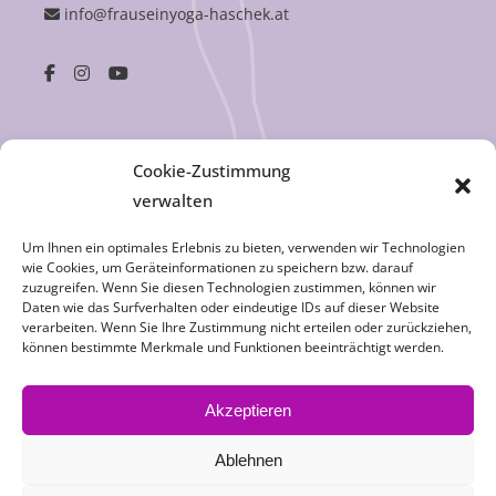
info@frauseinyoga-haschek.at
Öffnungszeiten
Cookie-Zustimmung
verwalten
Montag – Donnerstag
09:00 – 18:00 Uhr
Um Ihnen ein optimales Erlebnis zu bieten, verwenden wir Technologien
Freitag
14:00 – 20:00 Uhr
wie Cookies, um Geräteinformationen zu speichern bzw. darauf
zuzugreifen. Wenn Sie diesen Technologien zustimmen, können wir
Samstag
09:00 – 12:00 Uhr
Daten wie das Surfverhalten oder eindeutige IDs auf dieser Website
verarbeiten. Wenn Sie Ihre Zustimmung nicht erteilen oder zurückziehen,
können bestimmte Merkmale und Funktionen beeinträchtigt werden.
Akzeptieren
Ablehnen