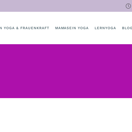
N YOGA FÜR FRAUEN
AUENKRAFT
SSIONS
IN YOGA & FRAUENKRAFT
MAMASEIN YOGA
LERNYOGA
BLO
IN YOGA FÜR FRAUEN
RAUENKRAFT
ESSIONS