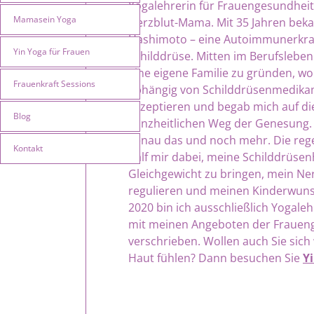
Yogalehrerin für Frauengesundheit
Mamasein Yoga
Herzblut-Mama. Mit 35 Jahren beka
Hashimoto – eine Autoimmunerkr
Yin Yoga für Frauen
Schilddrüse. Mitten im Berufsleb
eine eigene Familie zu gründen, wol
Frauenkraft Sessions
abhängig von Schilddrüsenmedika
akzeptieren und begab mich auf di
Blog
ganzheitlichen Weg der Genesung. I
genau das und noch mehr. Die reg
Kontakt
half mir dabei, meine Schilddrüse
Gleichgewicht zu bringen, mein N
regulieren und meinen Kinderwunsch
2020 bin ich ausschließlich Yogale
mit meinen Angeboten der Frauen
verschrieben. Wollen auch Sie sich 
Haut fühlen? Dann besuchen Sie
Y