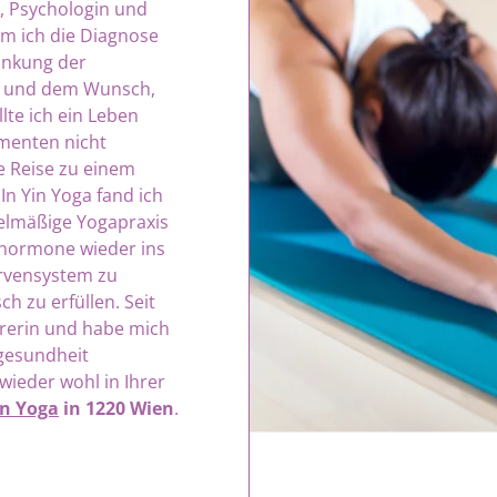
, Psychologin und
m ich die Diagnose
ankung der
en und dem Wunsch,
lte ich ein Leben
menten nicht
e Reise zu einem
n Yin Yoga fand ich
elmäßige Yogapraxis
nhormone wieder ins
ervensystem zu
 zu erfüllen. Seit
hrerin und habe mich
gesundheit
wieder wohl in Ihrer
in Yoga
in 1220 Wien
.