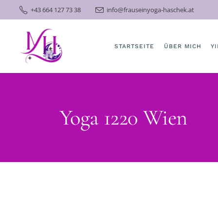
+43 664 127 73 38
info@frauseinyoga-haschek.at
YI
FR
SE
STARTSEITE
ÜBER MICH
Y
Y
Yoga 1220 Wien
F
S