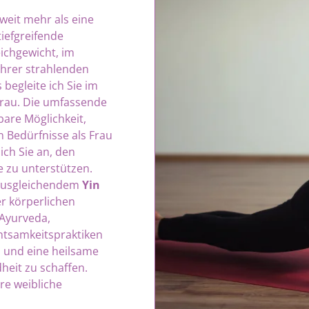
 weit mehr als eine
tiefgreifende
ichgewicht, im
Ihrer strahlenden
begleite ich Sie im
rau. Die umfassende
bare Möglichkeit,
n Bedürfnisse als Frau
 ich Sie an, den
 zu unterstützen.
nausgleichendem
Yin
er körperlichen
Ayurveda,
htsamkeitspraktiken
n und eine heilsame
eit zu schaffen.
hre weibliche