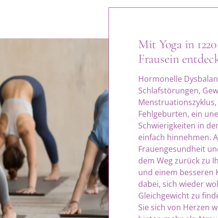
Mit Yoga in 1220
Frausein entdec
Hormonelle Dysbalan
Schlafstörungen, Ge
Menstruationszyklus,
Fehlgeburten, ein un
Schwierigkeiten in d
einfach hinnehmen. Al
Frauengesundheit und 
dem Weg zurück zu I
und einem besseren K
dabei, sich wieder woh
Gleichgewicht zu find
Sie sich von Herzen 