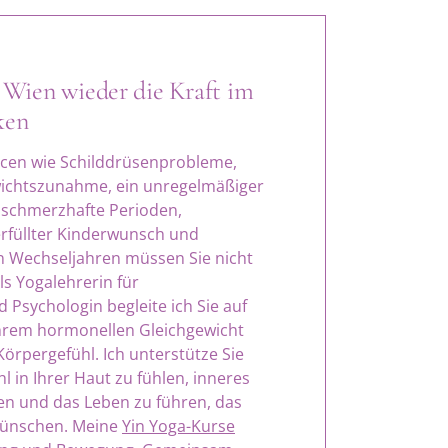
 Wien wieder die Kraft im
ken
cen wie Schilddrüsenprobleme,
wichtszunahme, ein unregelmäßiger
 schmerzhafte Perioden,
erfüllter Kinderwunsch und
en Wechseljahren müssen Sie nicht
s Yogalehrerin für
Psychologin begleite ich Sie auf
hrem hormonellen Gleichgewicht
örpergefühl. Ich unterstütze Sie
l in Ihrer Haut zu fühlen, inneres
en und das Leben zu führen, das
wünschen. Meine
Yin Yoga-Kurse